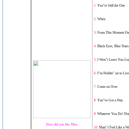
1.
You"re Still the One
2.
When
3.
From This Moment O
4.
Black Eyes, Blue Tears
5.
I Won"t Leave You Lo
6.
I"m Holdin" on to Lov
7.
Come on Over
8.
You"ve Got a Way
9.
Whatever You Do! Don
How did you likc Miss
10.
Man! I Feel Like a 