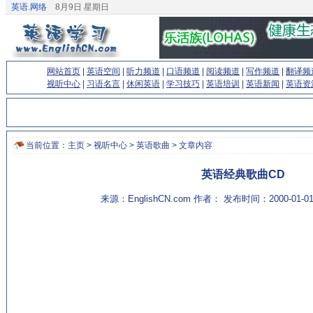
英语.网络
8月9日 星期日
网站首页
|
英语空间
|
听力频道
|
口语频道
|
阅读频道
|
写作频道
|
翻译频
视听中心
|
习语名言
|
休闲英语
|
学习技巧
|
英语培训
|
英语新闻
|
英语资
当前位置：
主页
>
视听中心
>
英语歌曲
> 文章内容
英语经典歌曲CD
来源：EnglishCN.com 作者： 发布时间：2000-01-