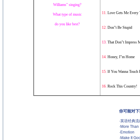
Williams" singing?
11.
Love Gets Me Every 
What type of music
do you like best?
12.
Don"t Be Stupid
13.
That Don"t Impress
14.
Honey, I"m Home
15.
If You Wanna Touch 
16.
Rock This Country!
你可能对下
·
英语经典流
·
More Than 
·
Emotion
·
Make It Go