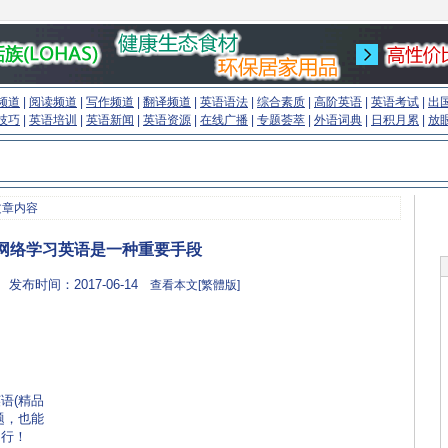
频道
|
阅读频道
|
写作频道
|
翻译频道
|
英语语法
|
综合素质
|
高阶英语
|
英语考试
|
出
技巧
|
英语培训
|
英语新闻
|
英语资源
|
在线广播
|
专题荟萃
|
外语词典
|
日积月累
|
放
文章内容
网络学习英语是一种重要手段
 发布时间：2017-06-14
查看本文[繁體版]
语(精品
题，也能
不行！