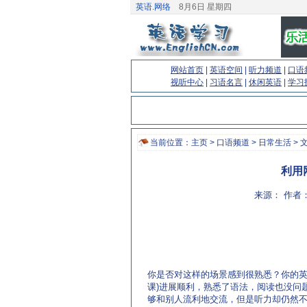
英语.网络
8月6日 星期四
网站首页
|
英语空间
|
听力频道
|
口语
视听中心
|
习语名言
|
休闲英语
|
学习
当前位置：
主页
>
口语频道
>
日常生活
> 
利用
来源： 作者：
(来源：英语杂志 http://www.EnglishCN.com)
你是否对这样的场景感到很熟悉？你的英
课)进展顺利，熟悉了语法，阅读也没问
够和别人流利地交流，但是听力却仍然