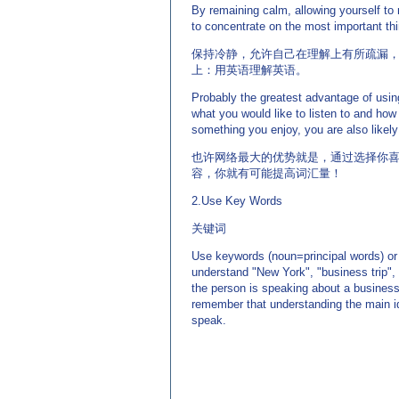
By remaining calm, allowing yourself to n
to concentrate on the most important th
保持冷静，允许自己在理解上有所疏漏
上：用英语理解英语。
Probably the greatest advantage of using
what you would like to listen to and how 
something you enjoy, you are also likely
也许网络最大的优势就是，通过选择你
容，你就有可能提高词汇量！
2.Use Key Words
关键词
Use keywords (noun=principal words) or 
understand "New York", "business trip",
the person is speaking about a business
remember that understanding the main id
speak.