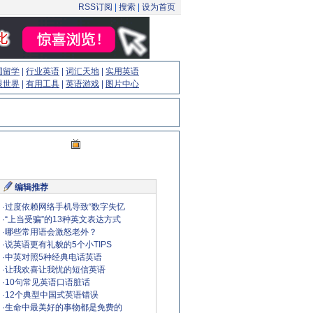
RSS订阅
|
搜索
|
设为首页
国留学
|
行业英语
|
词汇天地
|
实用英语
眼世界
|
有用工具
|
英语游戏
|
图片中心
编辑推荐
·
过度依赖网络手机导致“数字失忆
·
“上当受骗”的13种英文表达方式
·
哪些常用语会激怒老外？
·
说英语更有礼貌的5个小TIPS
·
中英对照5种经典电话英语
·
让我欢喜让我忧的短信英语
·
10句常见英语口语脏话
·
12个典型中国式英语错误
·
生命中最美好的事物都是免费的