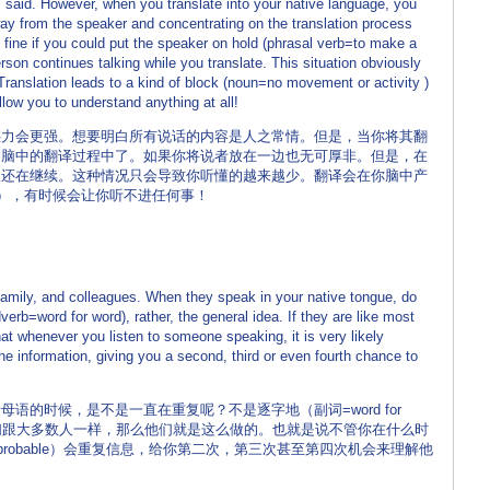
s said. However, when you translate into your native language, you
way from the speaker and concentrating on the translation process
e fine if you could put the speaker on hold (phrasal verb=to make a
person continues talking while you translate. This situation obviously
Translation leads to a kind of block (noun=no movement or activity )
low you to understand anything at all!
惑力会更强。想要明白所有说话的内容是人之常情。但是，当你将其翻
到脑中的翻译过程中了。如果你将说者放在一边也无可厚非。但是，在
人还在继续。这种情况只会导致你听懂的越来越少。翻译会在你脑中产
），有时候会让你听不进任何事！
family, and colleagues. When they speak in your native tongue, do
verb=word for word), rather, the general idea. If they are like most
at whenever you listen to someone speaking, it is very likely
the information, giving you a second, third or even fourth chance to
语的时候，是不是一直在重复呢？不是逐字地（副词=word for
他们跟大多数人一样，那么他们就是这么做的。也就是说不管你在什么时
robable）会重复信息，给你第二次，第三次甚至第四次机会来理解他