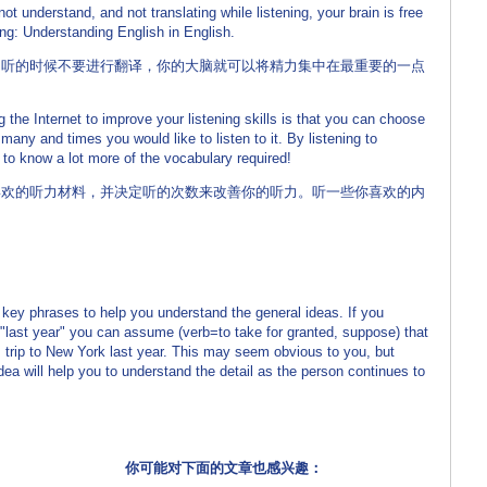
ot understand, and not translating while listening, your brain is free
ing: Understanding English in English.
，听的时候不要进行翻译，你的大脑就可以将精力集中在最重要的一点
 the Internet to improve your listening skills is that you can choose
many and times you would like to listen to it. By listening to
 to know a lot more of the vocabulary required!
喜欢的听力材料，并决定听的次数来改善你的听力。听一些你喜欢的内
key phrases to help you understand the general ideas. If you
 "last year" you can assume (verb=to take for granted, suppose) that
 trip to New York last year. This may seem obvious to you, but
ea will help you to understand the detail as the person continues to
你可能对下面的文章也感兴趣：