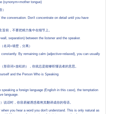
uage (synonym=mother tongue)
语）
f the conversation. Don't concentrate on detail until you have
主旨前，不要把精力集中在细节上。
n=wall, separation) between the listener and the speaker.
（名词=墙壁，分离）
constantly. By remaining calm (adjective=relaxed), you can usually
（形容词=放松的），你就总是能够听懂说者的意思。
Yourself and the Person Who is Speaking
n speaking a foreign language (English in this case), the temptation
ive language.
例）说话时，你容易被诱惑着将其翻译成你的母语。
when you hear a word you don't understand. This is only natural as