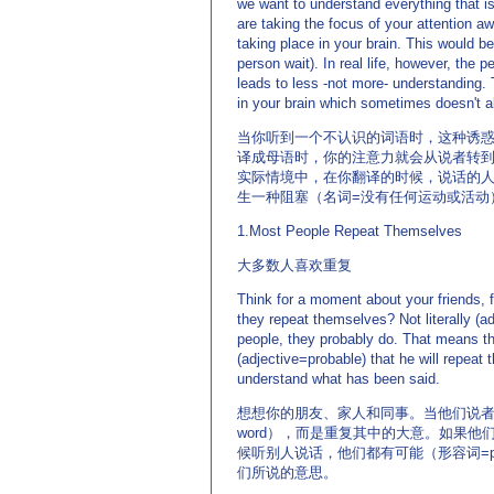
we want to understand everything that i
are taking the focus of your attention a
taking place in your brain. This would b
person wait). In real life, however, the 
leads to less -not more- understanding. 
in your brain which sometimes doesn't al
当你听到一个不认识的词语时，这种诱
译成母语时，你的注意力就会从说者转
实际情境中，在你翻译的时候，说话的
生一种阻塞（名词=没有任何运动或活动
1.Most People Repeat Themselves
大多数人喜欢重复
Think for a moment about your friends, 
they repeat themselves? Not literally (ad
people, they probably do. That means th
(adjective=probable) that he will repeat 
understand what has been said.
想想你的朋友、家人和同事。当他们说者母
word），而是重复其中的大意。如果
候听别人说话，他们都有可能（形容词=p
们所说的意思。