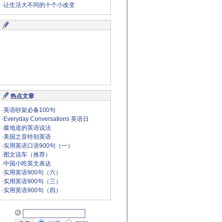
·
让生活大不同的十个小改变
热点文章
·
英语吵架必备100句
·
Everyday Conversations 英语日
·
最地道的英语说法
·
美国之音特别英语
·
实用英语口语900句（一）
·
图文说车（推荐）
·
中国小吃英文表达
·
实用英语900句（六）
·
实用英语900句（三）
·
实用英语900句（四）