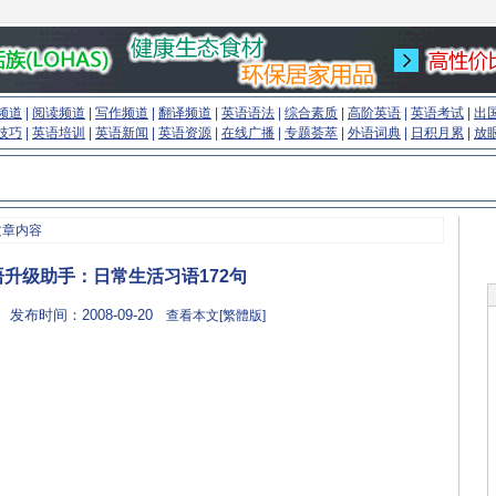
频道
|
阅读频道
|
写作频道
|
翻译频道
|
英语语法
|
综合素质
|
高阶英语
|
英语考试
|
出
技巧
|
英语培训
|
英语新闻
|
英语资源
|
在线广播
|
专题荟萃
|
外语词典
|
日积月累
|
放
文章内容
升级助手：日常生活习语172句
 发布时间：2008-09-20
查看本文[繁體版]
(来源：英语学习门户