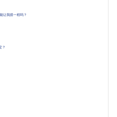
。
lift？ 能让我搭一程吗？
肯定？