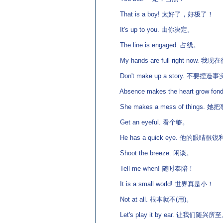
That is a boy! 太好了，好极了！
It's up to you. 由你决定。
The line is engaged. 占线。
My hands are full right now. 我
Don't make up a story. 不要捏造
Absence makes the heart grow f
She makes a mess of things
Get an eyeful. 看个够。
He has a quick eye. 他的眼睛很锐
Shoot the breeze. 闲谈。
Tell me when! 随时奉陪！
It is a small world! 世界真是小！
Not at all. 根本就不(用)。
Let's play it by ear. 让我们随兴所