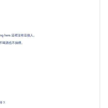
orking here.這裡沒有這個人。
s. 他既不喝酒也不抽煙。
怎样？