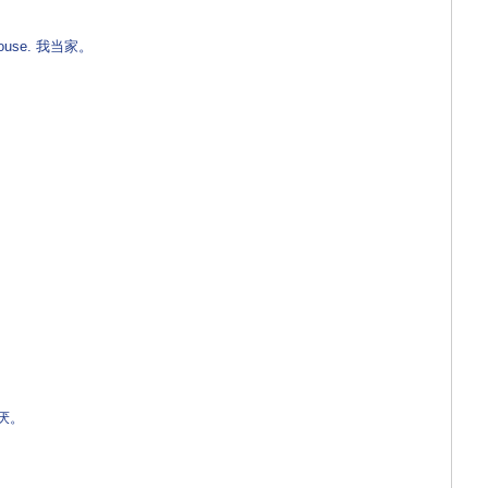
e house. 我当家。
讨厌。