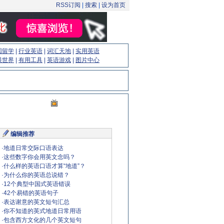
RSS订阅
|
搜索
|
设为首页
国留学
|
行业英语
|
词汇天地
|
实用英语
眼世界
|
有用工具
|
英语游戏
|
图片中心
编辑推荐
·
地道日常交际口语表达
·
这些数字你会用英文念吗？
·
什么样的英语口语才算“地道”？
·
为什么你的英语总说错？
·
12个典型中国式英语错误
·
42个易错的英语句子
·
表达谢意的英文短句汇总
·
你不知道的英式地道日常用语
·
包含西方文化的几个英文短句