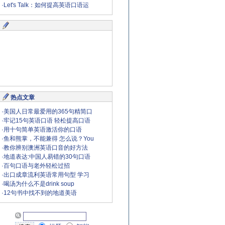
·
Let's Talk：如何提高英语口语运
热点文章
·
美国人日常最爱用的365句精简口
·
牢记15句英语口语 轻松提高口语
·
用十句简单英语激活你的口语
·
鱼和熊掌，不能兼得 怎么说？You
·
教你辨别澳洲英语口音的好方法
·
地道表达:中国人易错的30句口语
·
百句口语与老外轻松过招
·
出口成章流利英语常用句型 学习
·
喝汤为什么不是drink soup
·
12句书中找不到的地道美语