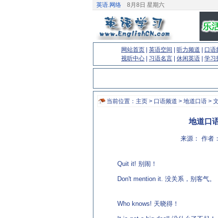
英语.网络
8月8日 星期六
网站首页
|
英语空间
|
听力频道
|
口语
视听中心
|
习语名言
|
休闲英语
|
学习
当前位置：
主页
>
口语频道
>
地道口语
> 
地道口语
来源： 作者：
Quit it! 别闹！
Don't mention it. 没关系，别客气。
http://www.EnglishCN.com)
Who knows! 天晓得！