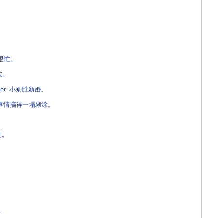
现在很忙。
事实。
onder. 小别胜新婚。
. 她把事情搞得一塌糊涂。
利。
至。