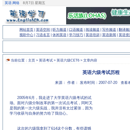
英语.网络
8月7日 星期五
网站首页
|
英语空间
|
听力频道
|
口语频道
|
阅读频道
|
写作频道
|
翻译频
视听中心
|
习语名言
|
休闲英语
|
学习技巧
|
英语培训
|
英语新闻
|
英语资
当前位置：
主页
>
英语考试
>
英语六级CET6
> 文章内容
英语六级考试历程
来源： 作者： 发布时间：2007-07-20
查看本
2005年6月，我走进了大学英语六级考试的试
场。面对六级分制改革的第一次试点考试，同时又
是我的第一次六级实战，我并没有太过紧张，因为
学习收获与自身的努力给了我信心。
(来源：英语杂志
http://www.EnglishCN.com)
这次的六级我拿到了614这个分数，有些遗憾