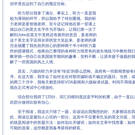
但毕竟也达到了自己的预定目标。
听力部分我拿了满分。事实上，听力一直是我
较为薄弱的环节，所以我给予了特别重视。我的听
力老师是姜智德老师。至今还记得他在第一堂课上
就以自己的英文名字作为开场白，让我们第一次了
解到John在英文中竟然还有厕所的意思，姜老师的
这个英文名字逗得全班哄堂大笑起来。姜老师的课
完全颠覆了我先前所担心的那种两个半小时听力轰
炸的授课模式，他将自己整理的各种听力情景有的放矢地练习中教给我
断穿插一些自己在英国留学期间的趣事，笑料不断，让原本疲于做题的
解了一些英国的风土人情。
其实，六级的听力并没有“传说”的那么恐怖。虽然有一些新闻类较有
寻。在这方面，我学会了如何去应对那些漏听或不确定的题目。当然，
的两三个月中，我每天都坚持听VOA新闻和六级标准试题。时间不用很
我在正式考试中心情放松。
综合部分我得了133分。词汇归根到底还是平时的积累，由于一直以
此部分做得比较有信心。
至于阅读，我这次只错了一题，应该说比我预想的好。大家都说在四六
此，阅读总是最扣人心弦的一部分。这其中不仅要有扎实的英文功底，
的就是阅读中的答题方法：如何划出关键词；如何在文章中找答案；如
可能的选项，这些都是我备考获得的财富。