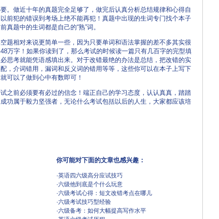
。做近十年的真题完全足够了，做完后认真分析总结规律和心得自
己以前犯的错误到考场上绝不能再犯！真题中出现的生词专门找个本子
前真题中的生词都是自己的“熟”词。
题相对来说更简单一些，因为只要单词和语法掌握的差不多其实很
48万字！如果你读到了，那么考试的时候读一篇只有几百字的完型填
不必思考就能凭语感填出来。对于改错最绝的办法是总结，把改错的实
搭配，介词错用，漏词和反义词的错用等等，这些你可以在本子上写下
看就可以了做到心中有数即可！
之前必须要有必过的信念！端正自己的学习态度，认认真真，踏踏
，成功属于毅力坚强者，无论什么考试包括以后的人生，大家都应该培
你可能对下面的文章也感兴趣：
·
英语四六级高分应试技巧
·
六级他到底是个什么玩意
·
六级考试心得：短文改错考点在哪儿
·
六级考试技巧型经验
·
六级备考：如何大幅提高写作水平