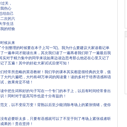
幸过关，
让我伤心
总结自己
第二次的六
大学生活
把我的经验
时候从来
了个别整理的时候要在本子上写一写)。我为什么要建议大家读着记单
看了一遍单词才能读出来，其次我们读了一遍再者我们听了一遍最后我
)其实对于精力集中的同学来说如果边读边思考那么他还在心里又记了
足记了五遍！其中的好处大家试试后便可知！
经常所忽略的英语教材！我们学的课本其实都是很经典的文章，值
了大约六遍吧，大约有48万单词的阅读量！读的多对于培养语感和语
试试，效果肯定不错！
中把生词和好的句子写在一个专门的本子上，以后有时间经常拿出
知识！同时对于提高写作也是十分有益的！
文，以不变应万变！背熟以后至少能消除考场上的紧张情绪，使你
有必要听太多，只要有语感就可以了不至于到了考场上紧张或者听
有成果的！贵在坚持！