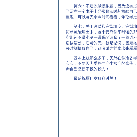
第六：不建议做模拟题，因为没有必要
己写在一个本子上经常翻阅时刻提醒自
整理，可以每天拿点时间看看，争取考之
第七：关于改错和完型填空。完型填空
简单就能填出来，这个要靠你平时读的那
空那还不是小菜一碟吗？读多了一些词
质搞清楚，它考的无非就是错词，固定
来时刻提醒自己，到考试之前拿出来看
基本上就那么多了，另外在你准备考试
实实，不要因为受挫而产生放弃的念头
养自己坚韧不拔的毅力！
最后祝愿朋友顺利过关！