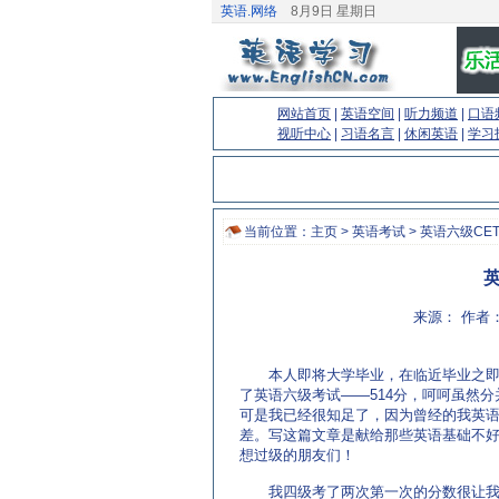
英语.网络
8月9日 星期日
网站首页
|
英语空间
|
听力频道
|
口语
视听中心
|
习语名言
|
休闲英语
|
学习
当前位置：
主页
>
英语考试
>
英语六级CET
来源： 作者：
本人即将大学毕业，在临近毕业之即
了英语六级考试――514分，呵呵虽然分
可是我已经很知足了，因为曾经的我英
差。写这篇文章是献给那些英语基础不
想过级的朋友们！
(来源：EnglishCN.com)
我四级考了两次第一次的分数很让我