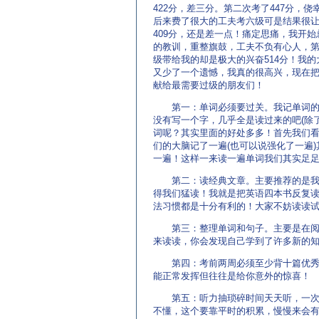
422分，差三分。第二次考了447分，侥
后来费了很大的工夫考六级可是结果很
409分，还是差一点！痛定思痛，我开始
的教训，重整旗鼓，工夫不负有心人，
级带给我的却是极大的兴奋514分！我的
又少了一个遗憾，我真的很高兴，现在
献给最需要过级的朋友们！
第一：单词必须要过关。我记单词的
没有写一个字，几乎全是读过来的吧(除
词呢？其实里面的好处多多！首先我们
们的大脑记了一遍(也可以说强化了一遍
一遍！这样一来读一遍单词我们其实足
第二：读经典文章。主要推荐的是我们
得我们猛读！我就是把英语四本书反复读
法习惯都是十分有利的！大家不妨读读
第三：整理单词和句子。主要是在阅读
来读读，你会发现自己学到了许多新的
第四：考前两周必须至少背十篇优秀范
能正常发挥但往往是给你意外的惊喜！
第五：听力抽琐碎时间天天听，一次没
不懂，这个要靠平时的积累，慢慢来会