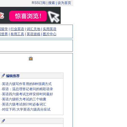
RSS订阅
|
搜索
|
设为首页
国留学
|
行业英语
|
词汇天地
|
实用英语
眼世界
|
有用工具
|
英语游戏
|
图片中心
编辑推荐
·
英语六级写作常用的8种强调方式
·
双语：温总理答记者问的精彩语录
·
英语四六级考试怎样安排时间最好
·
英语六级听力考试的三个锦囊
·
英语六级考试倒计时必备词汇
·
对症下药:大学英语六级高分应试