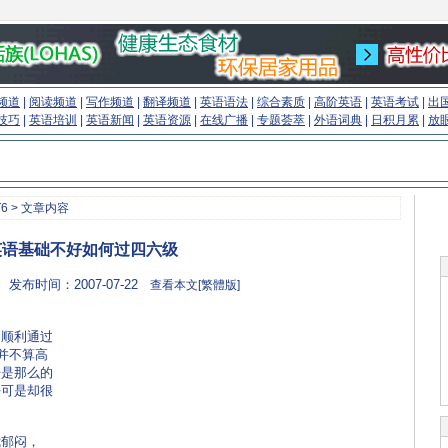
频道
|
阅读频道
|
写作频道
|
翻译频道
|
英语语法
|
综合素质
|
高阶英语
|
英语考试
|
出
技巧
|
英语培训
|
英语新闻
|
英语资源
|
在线广播
|
专题荟萃
|
外语词典
|
日积月累
|
放
6
> 文章内容
英语基础不好如何过四六级
 发布时间：2007-07-22
查看本文[繁體版]
顺利通过
并不算高
语是那么的
好可是却很
郁闷，