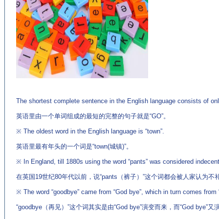
(来
源：英语麦当劳－英语杂志 http://www.EnglishCN.com)
The shortest complete sentence in the English language consists of onl
英语里由一个单词组成的最短的完整的句子就是“GO”。
※ The oldest word in the English language is “town”.
英语里最有年头的一个词是“town(城镇)”。
※ In England, till 1880s using the word “pants” was considered indecent
在英国19世纪80年代以前，说“pants（裤子）”这个词都会被人家认为
※ The word “goodbye” came from “God bye”, which in turn comes from 
“goodbye（再见）”这个词其实是由“God bye”演变而来，而“God bye”又演变自