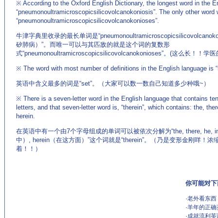
※ According to the Oxford English Dictionary, the longest word in the E
“pneumonoultramicroscopicsilicovolcanokoniosis”. The only other word wi
“pneumonoultramicroscopicsilicovolcanokonioses”.
牛津字典里收录的最长单词是“pneumonoultramicroscopicsilicovolc
矽肺病）”。而唯一可以与其匹敌的就是这个词的复数形
式“pneumonoultramicroscopicsilicovolcanokonioses”。(这么
※ The word with most number of definitions in the English language is “
英语中含义最多的词是“set”。（大家可以数一数自己知道多少种哦~）
※ There is a seven-letter word in the English language that contains ten
letters, and that seven-letter word is, “therein”, which contains: the, there
herein.
在英语中有一个由7个字母组成的单词可以被依次分解为“the, there, he, in, rein, 
中）, herein（在这方面）”这个词就是“therein”。（乃是变形金刚
着！！）
你可能对下
·
老外看东西
·
羊年的正确
·
成就流利英