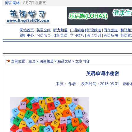
英语.网络
8月7日 星期五
网站首页
|
英语空间
|
听力频道
|
口语频道
|
阅读频道
|
写作频道
|
翻译频
视听中心
|
习语名言
|
休闲英语
|
学习技巧
|
英语培训
|
英语新闻
|
英语资
当前位置：
主页
>
阅读频道
>
精品文摘
> 文章内容
英语单词小秘密
来源： 作者： 发布时间：2015-03-31
查看本