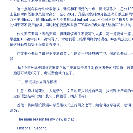
和习惯表达来展示语言的熟练程度）
这一点是各位考生经常忽视，迷惘和不清楚的一点。新托福作文占总分120
上花的时间既要少又要拿高分，至少28分。凡是想拿到28分甚至满分以上的同学
万不要用firstly，能用finally千万不要用last but not least.不少同
的词千万不要用偏词，同时我们要熟练掌握ETS喜欢的5大语法结构和2种从句
作文要不要写？当然要写，但我建议考生不要写的太多，写一篇要像一篇，最
学生把185篇中的180篇均写了。拿给我看，结果同样的错误在184篇均反复
像这种勤奋就等于浪费青春岁月。
作文要不要背？最好不要通篇背，可以背一些经典的句型。倘若真要背，一
背。
这4个评分标准哪条更重要？这主要取决于考生对作文考分的期望值。若要
一跑题可就是0分了。考试费也就白交了。
二、新托福独立写作模板
注意：模板是死的，人是活的。文章的开头最好自己写。按照课上所讲的句
一定的语法结构（如：从句，同位语，插入语等）
首段：将问题按照漏斗形思维模式进行同义改写，如名词改形容词，动词，
以为：
The main reason for my view is that .
First of all, Second,