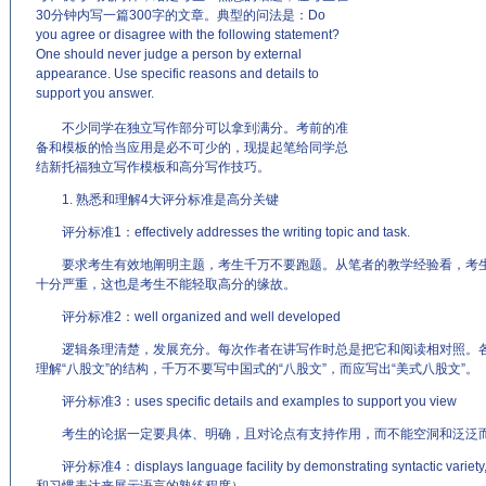
30分钟内写一篇300字的文章。典型的问法是：Do
you agree or disagree with the following statement?
One should never judge a person by external
appearance. Use specific reasons and details to
support you answer.
(来源：www.EnglishCN.com)
不少同学在独立写作部分可以拿到满分。考前的准
备和模板的恰当应用是必不可少的，现提起笔给同学总
结新托福独立写作模板和高分写作技巧。
1. 熟悉和理解4大评分标准是高分关键
评分标准1：effectively addresses the writing topic and task.
要求考生有效地阐明主题，考生千万不要跑题。从笔者的教学经验看，考生
十分严重，这也是考生不能轻取高分的缘故。
评分标准2：well organized and well developed
逻辑条理清楚，发展充分。每次作者在讲写作时总是把它和阅读相对照。各
理解“八股文”的结构，千万不要写中国式的“八股文”，而应写出“美式八股文”。
评分标准3：uses specific details and examples to support you view
考生的论据一定要具体、明确，且对论点有支持作用，而不能空洞和泛泛
评分标准4：displays language facility by demonstrating syntactic vari