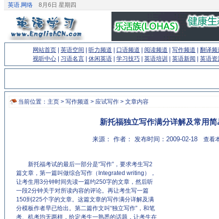
英语.网络
8月6日 星期四
网站首页
|
英语空间
|
听力频道
|
口语频道
|
阅读频道
|
写作频道
|
翻译频
视听中心
|
习语名言
|
休闲英语
|
学习技巧
|
英语培训
|
英语新闻
|
英语资
当前位置：
主页
>
写作频道
>
应试写作
> 文章内容
新托福独立写作满分详解及常用简
来源： 作者： 发布时间：2009-02-18
查看本
新托福考试的最后一部分是“写作”，要求考生写2
篇文章，第一篇叫做综合写作（Integrated writing），
让考生用3分钟时间先读一篇约250字的文章，然后听
一段2分钟关于对所读内容的评论。再让考生写一篇
150到225个字的文章。这篇文章的写作满分详解及满
分模板作者早已给出。第二篇作文叫“独立写作”，和笔
考、机考均无两样，给定考生一熟悉的话题，让考生在