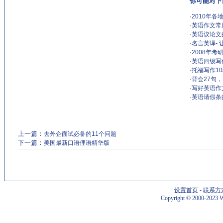
你可能对下
·
2010年
·
英语作文常
·
英语议论文
·
名言英译-
·
2008年
·
英语四级写
·
托福写作1
·
背会27句
·
写好英语作
·
英语请假条
上一篇：
去外企面试必备的11个问题
下一篇：
美国最新口语俚语精华版
设置首页
-
联系方
Copyright
©
2000-2023 W