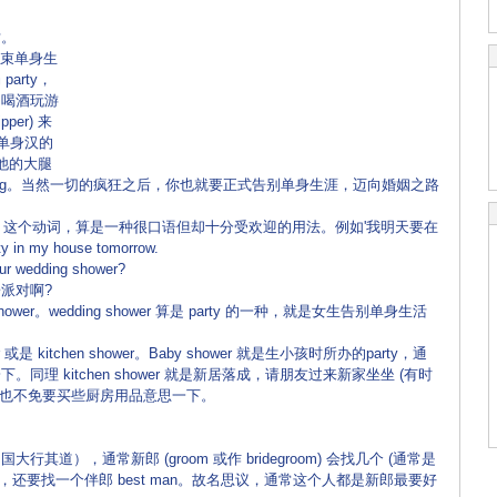
。
生结束单身生
arty，
了喝酒玩游
er) 来
单身汉的
在他的大腿
ncing。当然一切的疯狂之后，你也就要正式告别单身生涯，迈向婚姻之路
hrow 这个动词，算是一种很口语但却十分受欢迎的用法。例如'我明天要在
in my house tomorrow.
our wedding shower?
派对啊?
wer。wedding shower 算是 party 的一种，就是女生告别单身生活
kitchen shower。Baby shower 就是生小孩时所办的party，通
理 kitchen shower 就是新居落成，请朋友过来新家坐坐 (有时
当然与会者也不免要买些厨房用品意思一下。
），通常新郎 (groom 或作 bridegroom) 会找几个 (通常是
en)，还要找一个伴郎 best man。故名思议，通常这个人都是新郎最要好