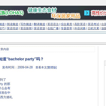
频道
|
阅读频道
|
写作频道
|
翻译频道
|
英语语法
|
综合素质
|
高阶英语
|
英语考试
|
出
技巧
|
英语培训
|
英语新闻
|
英语资源
|
在线广播
|
专题荟萃
|
外语词典
|
日积月累
|
放
文章内容
道“bachelor party”吗？
 发布时间：2009-04-28
查看本文[繁體版]
看到了
arty 的那
为什么会有
渐渐在中
关西方婚礼