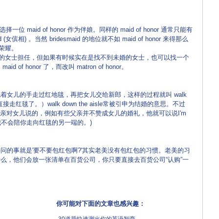
择一位 maid of honor 作为伴娘。同样的 maid of honor 通常只能有
女傧相) 。当然 bridesmaid 的地位就不如 maid of honor 来得那么
种荣耀。
是找未婚的女士担任，但如果有时候实在是找不到未婚的女士，也可以找一个
f honor 了，而改叫 matron of honor。
儿的手走过红地毯，再把女儿交给新郎，这样的过程就叫 walk
妇直接走红毯了。）walk down the aisle常被引申为结婚的意思。不过
 这句话通常是父亲对女儿说的，例如有些父亲并不赞成女儿的婚礼，他就可以说I'm
 aisle. (我不会陪你走向红毯的另一端的。)
的事就是'要不要包红包啊?'其实老美没有包红包的习惯。老美的习
么，他们会放一张清单在百货公司，你只要直接去百货公司“认购”一
你可能对下面的文章也感兴趣：
·