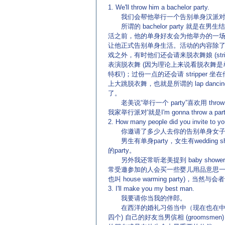
1. We'll throw him a bachelor party.
我们会帮他举行一个告别单身汉派对
所谓的 bachelor party 就是在男
活之前，他的单身好友会为他举办的一场 p
让他正式告别单身生活。活动的内容除
戏之外，有时他们还会请来脱衣舞娘 (stripp
表演脱衣舞 (因为理论上来说看脱衣舞是
特权!)；过份一点的还会请 stripper 坐
上大跳脱衣舞，也就是所谓的 lap da
了。
老美说“举行一个 party”喜欢用 t
我家举行派对'就是I'm gonna throw a party 
2. How many people did you invite to y
你邀请了多少人去你的告别单身女子
男生有单身party，女生有wedding sho
的party。
另外我还常听老美提到 baby shower 或是 
常受邀参加的人会买一些婴儿用品意思一下。同
也叫 house warming party)，
3. I'll make you my best man.
我要请你当我的伴郎。
在西洋的婚礼习俗当中（现在也在中国大行其道
四个) 自己的好友当男傧相 (groomsm