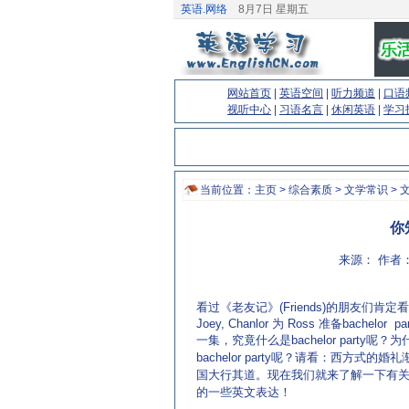
英语.网络
8月7日 星期五
网站首页
|
英语空间
|
听力频道
|
口语
视听中心
|
习语名言
|
休闲英语
|
学习
当前位置：
主页
>
综合素质
>
文学常识
> 
你知
来源： 作者：
看过《老友记》(Friends)的朋友们肯定
Joey, Chanlor 为 Ross 准备bachelor p
一集，究竟什么是bachelor party呢？
bachelor party呢？请看：
西方式的婚礼
国大行其道。现在我们就来了解一下有
的一些英文表达
！
(来源：英语杂志 http://www.EnglishCN.com)