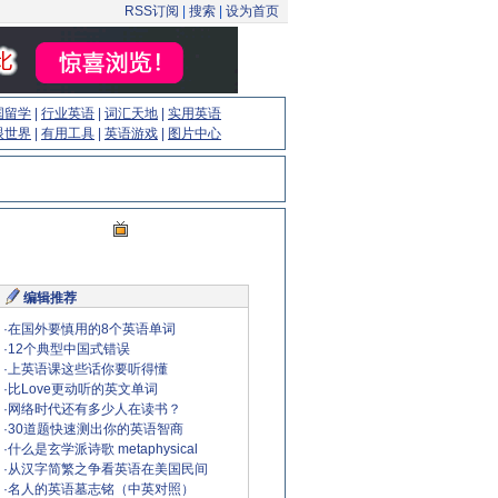
RSS订阅
|
搜索
|
设为首页
国留学
|
行业英语
|
词汇天地
|
实用英语
眼世界
|
有用工具
|
英语游戏
|
图片中心
编辑推荐
·
在国外要慎用的8个英语单词
·
12个典型中国式错误
·
上英语课这些话你要听得懂
·
比Love更动听的英文单词
·
网络时代还有多少人在读书？
·
30道题快速测出你的英语智商
·
什么是玄学派诗歌 metaphysical
·
从汉字简繁之争看英语在美国民间
·
名人的英语墓志铭（中英对照）