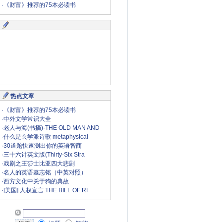
·
《财富》推荐的75本必读书
热点文章
·
《财富》推荐的75本必读书
·
中外文学常识大全
·
老人与海(书摘)-THE OLD MAN AND
·
什么是玄学派诗歌 metaphysical
·
30道题快速测出你的英语智商
·
三十六计英文版(Thirty-Six Stra
·
戏剧之王莎士比亚四大悲剧
·
名人的英语墓志铭（中英对照）
·
西方文化中关于狗的典故
·
[美国] 人权宣言 THE BILL OF RI