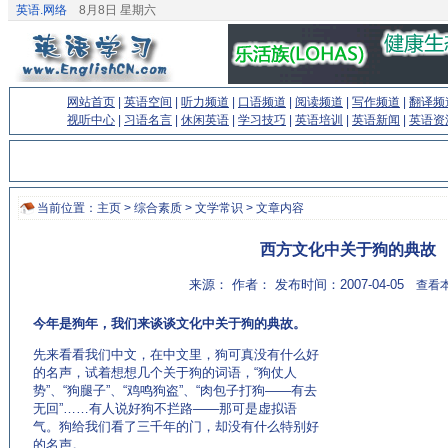
英语.网络
8月8日 星期六
网站首页
|
英语空间
|
听力频道
|
口语频道
|
阅读频道
|
写作频道
|
翻译频
视听中心
|
习语名言
|
休闲英语
|
学习技巧
|
英语培训
|
英语新闻
|
英语资
当前位置：
主页
>
综合素质
>
文学常识
> 文章内容
西方文化中关于狗的典故
来源： 作者： 发布时间：2007-04-05
查看本
今年是狗年，我们来谈谈文化中关于狗的典故。
先来看看我们中文，在中文里，狗可真没有什么好
的名声，试着想想几个关于狗的词语，“狗仗人
势”、“狗腿子”、“鸡鸣狗盗”、“肉包子打狗——有去
无回”……有人说好狗不拦路——那可是虚拟语
气。狗给我们看了三千年的门，却没有什么特别好
的名声。
(来源：www.EnglishCN.com)