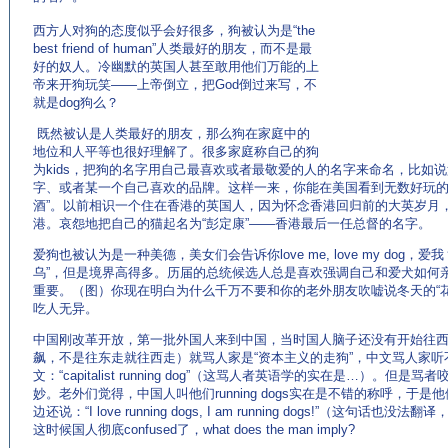
西方人对狗的态度似乎会好很多，狗被认为是“the
best friend of human”人类最好的朋友，而不是最
好的奴人。冷幽默的英国人甚至敢用他们万能的上
帝来开狗玩笑——上帝倒立，把God倒过来写，不
就是dog狗么？
既然被认是人类最好的朋友，那么狗在家庭中的
地位和人平等也很好理解了。很多家庭称自己的狗
为kids，把狗的名字用自己最喜欢或者最敬爱的人的名字来命名，比如
字、或者某一个自己喜欢的品牌。这样一来，你能在美国看到无数好玩的狗
酒”。以前相识一个住在香港的英国人，因为怀念香港回归前的大英岁月
港。哀怨地把自己的猫起名为“彭定康”——香港最后一任总督的名字。
爱狗也被认为是一种美德，美女们会告诉你love me, love my dog
乌”，但是境界高得多。历届的总统候选人总是喜欢强调自己和爱犬如何
重要。（图）你现在明白为什么千万不要和你的老外朋友吹嘘说冬天的“
吃人无异。
中国刚改革开放，第一批外国人来到中国，当时国人脑子还没有开始往
飙，不是往东走就往西走）就骂人家是“资本主义的走狗”，中文骂人家
文：“capitalist running dog”（这骂人者英语学的实在是…）。
妙。老外们觉得，中国人叫他们running dogs实在是不错的称呼，于
边还说：“I love running dogs, I am running dogs!”（这句
这时候国人彻底confused了，what does the man imply?