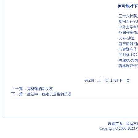
你可能对下
·
三十六计英文版(T
·
胡同为什么
·
中外文学常
·
外国作家作
·
艾布·沙迪
·
新王朝时期
·
与谢野晶子
·
谷川俊太郎
·
珍黛妮·沙
·
西格利亚诗
共2页: 上一页 1
[2]
下一页
上一篇：
克林顿的新女友
下一篇：
生活中一些难以启齿的英语
设置首页
-
联系方
Copyright
©
2000-2023 W