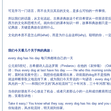
可见学习一门语言，而不去关注其后的文化，是多么可怕的一件事情。
所以我们的话题，从文化说起。古典讲典故这个栏目希望从一些英语背
西方的文化和思维方式。就向你们的课本知识一样，故事和典故都只是
记典故，关键是典故在说明什么。
文化的本质不是怎么样(what)，而是为什么会这样(why)。聪明的你，
我们今天看几个关于狗的典故：
every dog has his day 每只狗都有自己的一天
公元前5世纪，古希腊诗人品达罗斯（Pindaros）在他的《哀悼颂》（Odes 
诗：thus every dog at last have his day —— He who this morning s
时，晨时欢笑夜中悲）。我想你也能看得出来，诗前面的dog并不是指狗，
就这样断章取义地流传下来，成为我们今天常说的一句谚语：every dog ha
风光的一天”——和我们中文的“风水轮流转”“三十年河东，三十年河西”相
当你的好朋友不小心放走了机会，或者只差那么小的一点和成功擦肩而
抱，笑着告诉他：
Take it easy,! You know what they say, every dog has his day an
你知道的，风水轮流转，明天就到你家。