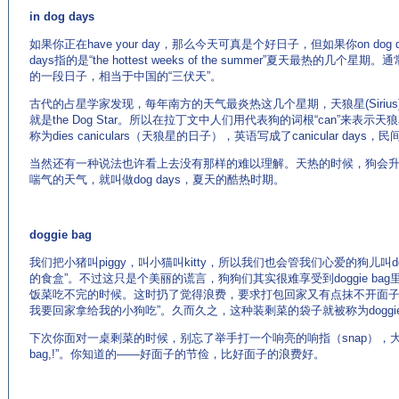
in dog days
如果你正在have your day，那么今天可真是个好日子，但如果你on dog
days指的是“the hottest weeks of the summer”夏天最热的
的一段日子，相当于中国的“三伏天”。
古代的占星学家发现，每年南方的天气最炎热这几个星期，天狼星(Siriu
就是the Dog Star。所以在拉丁文中人们用代表狗的词根“can”来表示天狼星
称为dies caniculars（天狼星的日子），英语写成了canicular days
当然还有一种说法也许看上去没有那样的难以理解。天热的时候，狗会
喘气的天气，就叫做dog days，夏天的酷热时期。
doggie bag
我们把小猪叫piggy，叫小猫叫kitty，所以我们也会管我们心爱的狗儿叫dogg
的食盒”。不过这只是个美丽的谎言，狗狗们其实很难享受到doggie b
饭菜吃不完的时候。这时扔了觉得浪费，要求打包回家又有点抹不开面子
我要回家拿给我的小狗吃”。久而久之，这种装剩菜的袋子就被称为doggie 
下次你面对一桌剩菜的时候，别忘了举手打一个响亮的响指（snap），大声的说”Waite
bag,!”。你知道的——好面子的节俭，比好面子的浪费好。