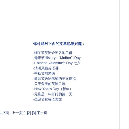
你可能对下面的文章也感兴趣：
·
端午节英语介绍各地习俗
·
母亲节History of Mother′s Day
·
Chinese Valentine's Day 七夕
·
清明风俗英语讲
·
中秋节的来源
·
教师节送给老师的英文祝福
·
关于兔子的英语口语
·
New Year's Day（新年）
·
元旦是一年开始的第一天
·
圣诞节祝福语美文
共3页: 上一页 1
[2]
[3]
下一页