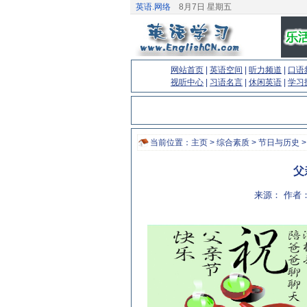
英语.网络
8月7日 星期五
网站首页
|
英语空间
|
听力频道
|
口语
视听中心
|
习语名言
|
休闲英语
|
学习
当前位置：
主页
>
综合素质
>
节日与历史
>
父亲
来源： 作者：