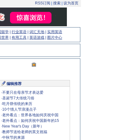
RSS订阅
|
搜索
|
设为首页
国留学
|
行业英语
|
词汇天地
|
实用英语
眼世界
|
有用工具
|
英语游戏
|
图片中心
编辑推荐
·
不要只在母亲节才表达爱
·
圣诞节7大传统习俗
·
吃月饼传统的来历
·
10个情人节浪漫点子
·
老外看点：世界各地如何庆祝中国
·
老外看点：如何庆祝中国新年的15
·
New Year's Day（新年）
·
教师节送给老师的英文祝福
·
中秋节的来源