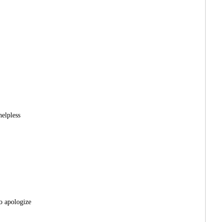
helpless
to apologize