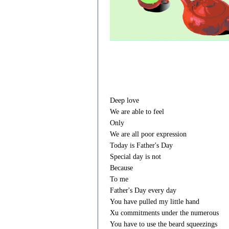
源：www.EnglishCN.com)
Deep love
We are able to feel
Only
We are all poor expression
Today is Father's Day
Special day is not
Because
To me
Father's Day every day
You have pulled my little hand
Xu commitments under the numerous
You have to use the beard squeezings