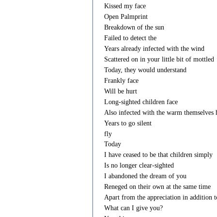
Kissed my face
Open Palmprint
Breakdown of the sun
Failed to detect the
Years already infected with the wind
Scattered on in your little bit of mottled
Today, they would understand
Frankly face
Will be hurt
Long-sighted children face
Also infected with the warm themselves 
Years to go silent
fly
Today
I have ceased to be that children simply
Is no longer clear-sighted
I abandoned the dream of you
Reneged on their own at the same time
Apart from the appreciation in addition 
What can I give you?