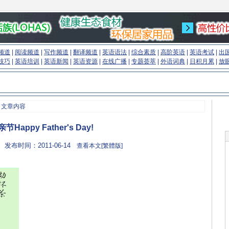
频道
|
阅读频道
|
写作频道
|
翻译频道
|
英语语法
|
综合素质
|
高阶英语
|
英语考试
|
出
技巧
|
英语培训
|
英语新闻
|
英语资源
|
在线广播
|
专题荟萃
|
外语词典
|
日积月累
|
放
 文章内容
节Happy Father's Day!
 发布时间：2011-06-14
查看本文[繁體版]