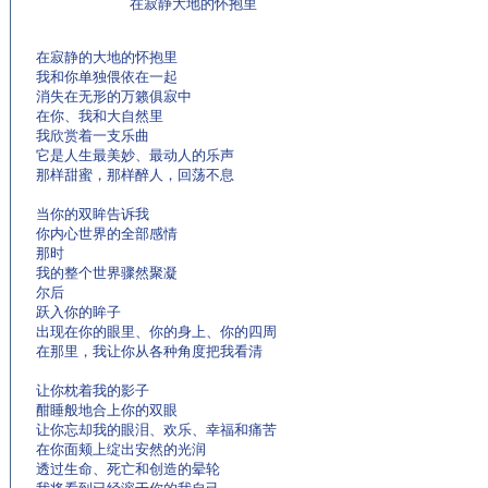
在寂静大地的怀抱里
在寂静的大地的怀抱里
我和你单独偎依在一起
消失在无形的万籁俱寂中
在你、我和大自然里
我欣赏着一支乐曲
它是人生最美妙、最动人的乐声
那样甜蜜，那样醉人，回荡不息
当你的双眸告诉我
你内心世界的全部感情
那时
我的整个世界骤然聚凝
尔后
跃入你的眸子
出现在你的眼里、你的身上、你的四周
在那里，我让你从各种角度把我看清
让你枕着我的影子
酣睡般地合上你的双眼
让你忘却我的眼泪、欢乐、幸福和痛苦
在你面颊上绽出安然的光润
透过生命、死亡和创造的晕轮