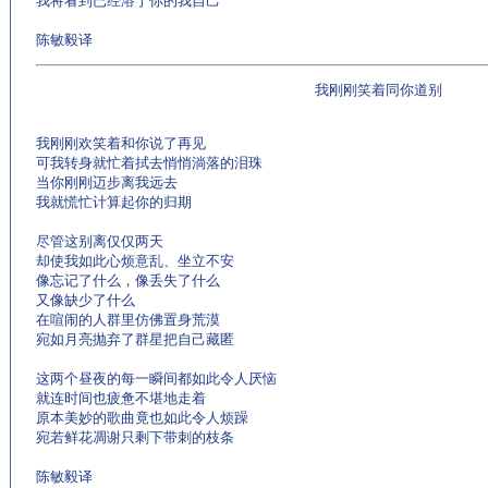
我将看到已经溶于你的我自己
陈敏毅译
我刚刚笑着同你道别
我刚刚欢笑着和你说了再见
可我转身就忙着拭去悄悄淌落的泪珠
当你刚刚迈步离我远去
我就慌忙计算起你的归期
尽管这别离仅仅两天
却使我如此心烦意乱、坐立不安
像忘记了什么，像丢失了什么
又像缺少了什么
在喧闹的人群里仿佛置身荒漠
宛如月亮抛弃了群星把自己藏匿
这两个昼夜的每一瞬间都如此令人厌恼
就连时间也疲惫不堪地走着
原本美妙的歌曲竟也如此令人烦躁
宛若鲜花凋谢只剩下带刺的枝条
陈敏毅译