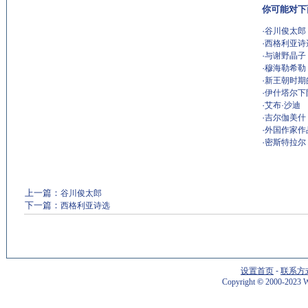
你可能对下
·
谷川俊太郎
·
西格利亚诗
·
与谢野晶子
·
穆海勒希勒
·
新王朝时期
·
伊什塔尔下
·
艾布·沙迪
·
吉尔伽美什
·
外国作家作
·
密斯特拉尔
上一篇：
谷川俊太郎
下一篇：
西格利亚诗选
设置首页
-
联系方
Copyright
©
2000-2023 W