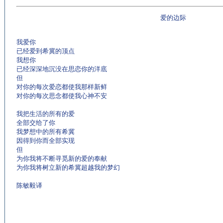
爱的边际
我爱你
已经爱到希冀的顶点
我想你
已经深深地沉没在思恋你的洋底
但
对你的每次爱恋都使我那样新鲜
对你的每次思念都使我心神不安
我把生活的所有的爱
全部交给了你
我梦想中的所有希冀
因得到你而全部实现
但
为你我将不断寻觅新的爱的奉献
为你我将树立新的希冀超越我的梦幻
陈敏毅译