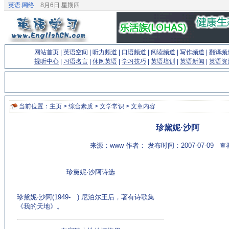
英语.网络
8月6日 星期四
网站首页
|
英语空间
|
听力频道
|
口语频道
|
阅读频道
|
写作频道
|
翻译频
视听中心
|
习语名言
|
休闲英语
|
学习技巧
|
英语培训
|
英语新闻
|
英语资
当前位置：
主页
>
综合素质
>
文学常识
> 文章内容
珍黛妮·沙阿
来源：www 作者： 发布时间：2007-07-09
查
珍黛妮·沙阿诗选
珍黛妮·沙阿(1949- ) 尼泊尔王后，著有诗歌集
《我的天地》。
(来源：EnglishCN.com)