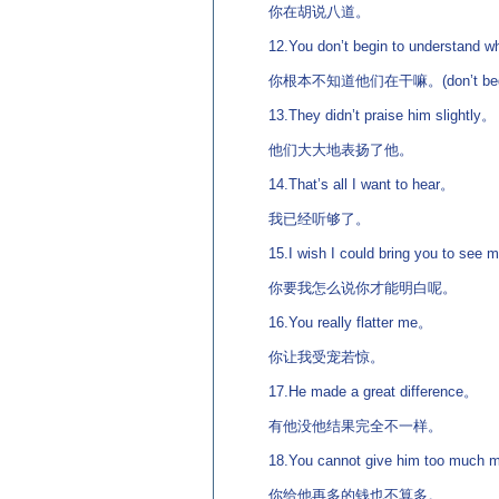
你在胡说八道。
12.You don’t begin to understand w
你根本不知道他们在干嘛。(don’t beg
13.They didn’t praise him slightly。
他们大大地表扬了他。
14.That’s all I want to hear。
我已经听够了。
15.I wish I could bring you to see 
你要我怎么说你才能明白呢。
16.You really flatter me。
你让我受宠若惊。
17.He made a great difference。
有他没他结果完全不一样。
18.You cannot give him too much 
你给他再多的钱也不算多。