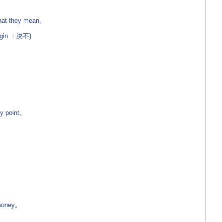
hat they mean。
in ：决不)
my point。
money。