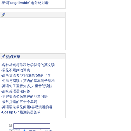
·
新词“ungelivable” 老外绝对看
热点文章
·
各种标点符号和数学符号的英文读
·
常见不规则动词表
·
高考英语典型“陷阱题”50例（含
·
句法与阅读：英语的基本句子结构
·
英语句子重音知多少-重音朗读技
·
趣味英语语法问答
·
学好美语必须掌握的地道习语
·
最常拼错的五十个单词
·
英语语法常见问题(容易混淆的语
·
Gossip Girl最潮英语荟萃