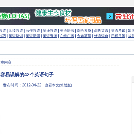
频道
|
阅读频道
|
写作频道
|
翻译频道
|
英语语法
|
综合素质
|
高阶英语
|
英语考试
|
出
技巧
|
英语培训
|
英语新闻
|
英语资源
|
在线广播
|
专题荟萃
|
外语词典
|
日积月累
|
放
文章内容
容易误解的42个英语句子
 发布时间：2012-04-22
查看本文[繁體版]