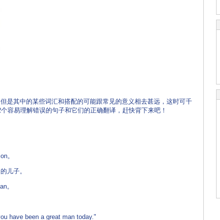
(来
是其中的某些词汇和搭配的可能跟常见的意义相去甚远，这时可千
2个容易理解错误的句子和它们的正确翻译，赶快背下来吧！
 son。
的儿子。
 man。
ou have been a great man today."