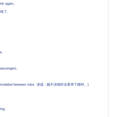
ink again。
错了。
ne。
 passengers。
modeled between roles. 译成：她不演戏时去客串下模特。)
hing。