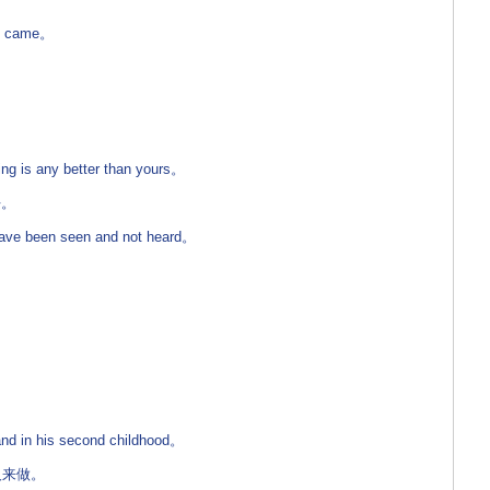
y came。
ng is any better than yours。
。
have been seen and not heard。
nd in his second childhood。
来做。