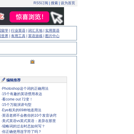
RSS订阅
|
搜索
|
设为首页
国留学
|
行业英语
|
词汇天地
|
实用英语
眼世界
|
有用工具
|
英语游戏
|
图片中心
编辑推荐
·
Photoshop这个词的正确用法
·
15个有趣的英语惯用表达
·
看come out 72变！
·
15个万能演讲句型
·
Eye相关的69种地道用法
·
英语老师不会教你的10个发音诀窍
·
美式英语vs英式英语：差异在那里
·
缩略词的过去时态如何写？
·
你正确使用连字符了吗？