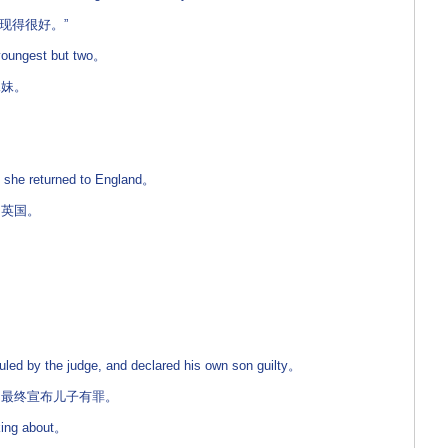
现得很好。”
oungest but two。
妹。
 she returned to England。
英国。
led by the judge, and declared his own son guilty。
最终宣布儿子有罪。
king about。