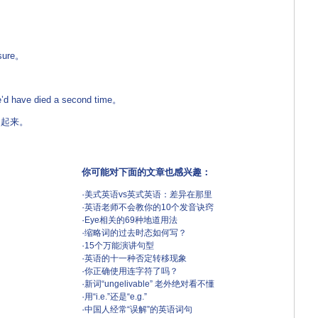
sure。
’d have died a second time。
起来。
你可能对下面的文章也感兴趣：
·
美式英语vs英式英语：差异在那里
·
英语老师不会教你的10个发音诀窍
·
Eye相关的69种地道用法
·
缩略词的过去时态如何写？
·
15个万能演讲句型
·
英语的十一种否定转移现象
·
你正确使用连字符了吗？
·
新词“ungelivable” 老外绝对看不懂
·
用“i.e.”还是“e.g.”
·
中国人经常“误解”的英语词句