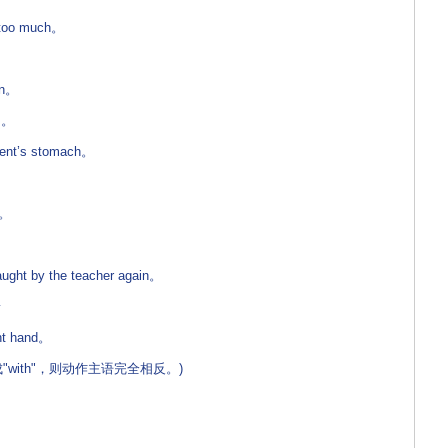
 too much。
。
an。
。
ient’s stomach。
y。
ught by the teacher again。
着
ght hand。
with"，则动作主语完全相反。)