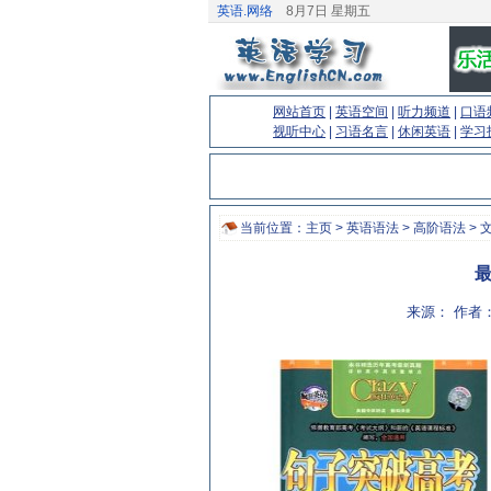
英语.网络
8月7日 星期五
网站首页
|
英语空间
|
听力频道
|
口语
视听中心
|
习语名言
|
休闲英语
|
学习
当前位置：
主页
>
英语语法
>
高阶语法
> 
最
来源： 作者：