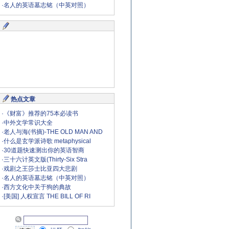
·
名人的英语墓志铭（中英对照）
热点文章
·
《财富》推荐的75本必读书
·
中外文学常识大全
·
老人与海(书摘)-THE OLD MAN AND
·
什么是玄学派诗歌 metaphysical
·
30道题快速测出你的英语智商
·
三十六计英文版(Thirty-Six Stra
·
戏剧之王莎士比亚四大悲剧
·
名人的英语墓志铭（中英对照）
·
西方文化中关于狗的典故
·
[美国] 人权宣言 THE BILL OF RI