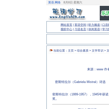
英语.网络
8月8日 星期六
网站首页
|
英语空间
|
听力频道
|
口语
视听中心
|
习语名言
|
休闲英语
|
学习
当前位置：
主页
>
综合素质
>
文学常识
> 
来源：www 作者
密斯特拉尔（Gabriela Mistral）诗选
(来源
密斯特拉尔（1889-1957），1945年获
奖。