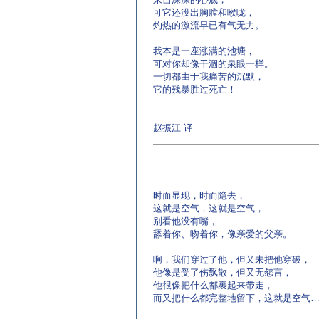
可它还没出胸膛和喉咙，
灼热的激流早已有气无力。
我本是一座涨满的池塘，
可对你却像干涸的泉眼一样。
一切都由于我痛苦的沉默，
它的残暴胜过死亡！
赵振江 译
时而显现，时而隐去，
这就是空气，这就是空气，
别看他没有嘴，
舔着你、吻着你，像亲爱的父亲。
啊，我们穿过了他，但又未把他穿破，
他像是受了伤飘散，但又无怨言，
他很像把什么都裹起来带走，
而又把什么都完整地留下，这就是空气