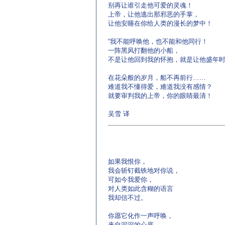
别再让谁引走他可爱的灵魂！
上帝，让他逃出那邪恶的手掌，
让他安睡在你给人类的漫长的梦中！
“我不能呼唤他，也不能和他同行！
一阵黑风打翻他的小船，
不是让他回到我的怀抱，就是让他盛年时
在花朵般的岁月，船不再前行……
难道我不懂得爱，难道我没有感情？
就要审判我的上帝，你的眼睛最清！
吴雪 译
如果我恨你，
我会斩钉截铁地对你说，
可如今我爱你，
对人类如此含糊的语言
我却信不过。
你愿它化作一声呼唤，
来自深深的心底，