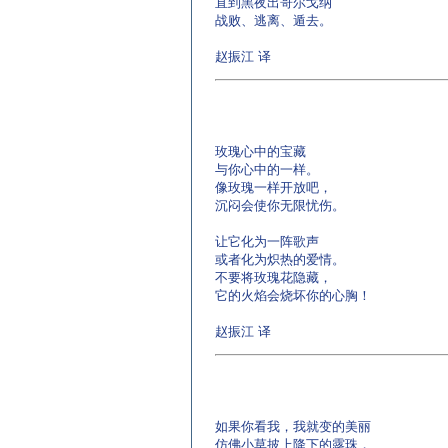
直到黑夜出哥尔戈纳
战败、逃离、遁去。
赵振江 译
玫瑰心中的宝藏
与你心中的一样。
像玫瑰一样开放吧，
沉闷会使你无限忧伤。
让它化为一阵歌声
或者化为炽热的爱情。
不要将玫瑰花隐藏，
它的火焰会烧坏你的心胸！
赵振江 译
如果你看我，我就变的美丽
仿佛小草披上降下的露珠，