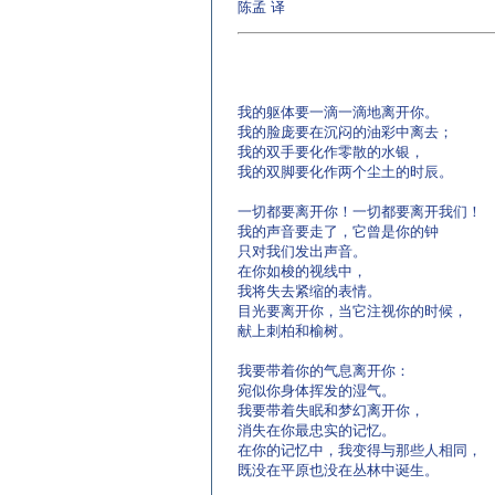
陈孟 译
我的躯体要一滴一滴地离开你。
我的脸庞要在沉闷的油彩中离去；
我的双手要化作零散的水银，
我的双脚要化作两个尘土的时辰。
一切都要离开你！一切都要离开我们！
我的声音要走了，它曾是你的钟
只对我们发出声音。
在你如梭的视线中，
我将失去紧缩的表情。
目光要离开你，当它注视你的时候，
献上刺柏和榆树。
我要带着你的气息离开你：
宛似你身体挥发的湿气。
我要带着失眠和梦幻离开你，
消失在你最忠实的记忆。
在你的记忆中，我变得与那些人相同，
既没在平原也没在丛林中诞生。