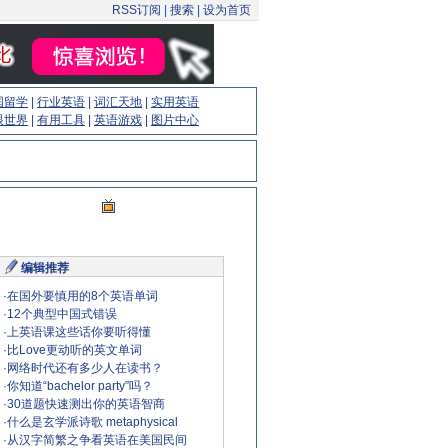
RSS订阅
|
搜索
|
设为首页
国留学
|
行业英语
|
词汇天地
|
实用英语
眼世界
|
有用工具
|
英语游戏
|
图片中心
编辑推荐
·
在国外要慎用的8个英语单词
·
12个典型中国式错误
·
上英语课这些话你要听得懂
·
比Love更动听的英文单词
·
网络时代还有多少人在读书？
·
你知道“bachelor party”吗？
·
30道题快速测出你的英语智商
·
什么是玄学派诗歌 metaphysical
·
从汉字简繁之争看英语在美国民间