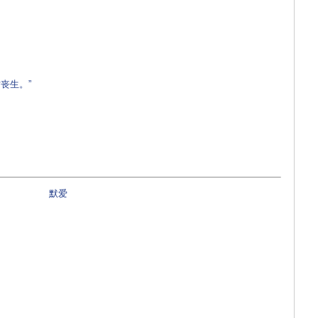
丧生。”
默爱