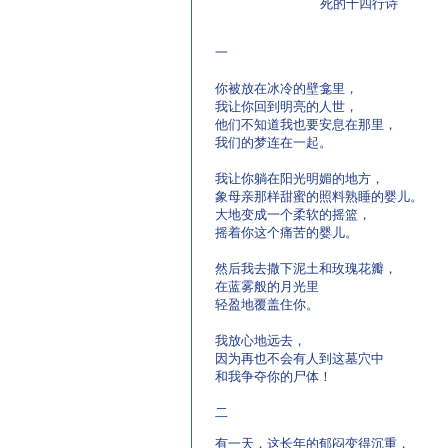
死的十四行诗
一
你被放在冰冷的壁龛里，
我让你回到明亮的人世，
他们不知道我也要安息在那里，
我们的梦连在一起。
我让你躺在阳光明媚的地方，
象母亲那样甜蜜的照料熟睡的婴儿。
大地变成一个柔软的摇篮，
摇着你这个痛苦的婴儿。
然后我去撒下泥土和玫瑰花瓣，
在蓝雾般的月光里
轻盈地覆盖住你。
我放心地远去，
因为再也不会有人到这墓穴中
和我争夺你的尸体！
二
有一天，这长年的郁闷变得沉重，