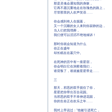
那是灵魂会通知我的身躯，
它再不愿沉重地走在玫瑰色的路上，
尽管那里的人欢声笑语……
你会感到有人在掘墓，
又一个沉睡的女人来到你寂静的边，
当人们把我埋葬，
我们便可以滔滔不绝地倾诉！
那时你就会知道为什么
你正在盛年
却长眠在在墓穴中。
在死神的宫中有一座星宿，
你会明白它在洞察着我们，
谁背叛了，谁就被星星带走……
三
那天，邪恶的双手扼住了你，
星星把你带出百合花园。
当邪恶的双手不幸伸进花园，
你的生命正在欢乐之年……
我对上帝说过：“他被引进死亡，