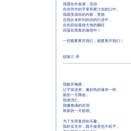
我愿化作血液，流动
在你劳作的手掌和果汁似的口中。
我愿变成你的内脏，焚烧
在我从未听到的你的行进中，
在你宛似孤独大海的癫狂
回荡在黑夜的激情中！
一切都要离开我们，都要离开我们！
赵振江 译
我敞开胸膛，
让宇宙进来，像炽热的瀑布一样。
新的一天降临，
我便消亡。
我像饱满的岩洞
将新的一天歌唱。
为了失而复得的乐趣，
我朴实无华，既不接受也不给予，