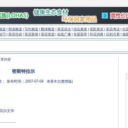
频道
|
阅读频道
|
写作频道
|
翻译频道
|
英语语法
|
综合素质
|
高阶英语
|
英语考试
|
出
技巧
|
英语培训
|
英语新闻
|
英语资源
|
在线广播
|
专题荟萃
|
外语词典
|
日积月累
|
放
文章内容
密斯特拉尔
： 发布时间：2007-07-09
查看本文[繁體版]
：EnglishCN.com)
诺贝尔文学