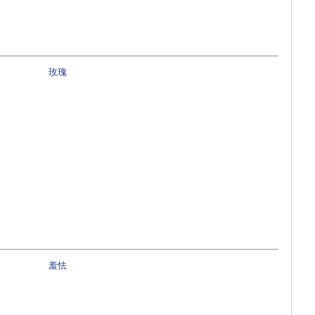
玫瑰
羞怯