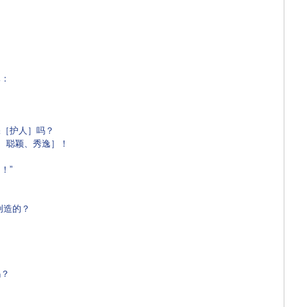
，
已：
保［护人］吗？
悍、聪颖、秀逸］！
！”
创造的？
吗？