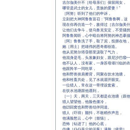
吉尔伽美什不［给母亲们］保留闺女，
哪管是武士的女儿，贵族的爱妻！”
［阿努］听到了他们的申诉，
立刻把大神阿鲁鲁宣召：“阿鲁鲁啊，这
现在你再仿造一个，敌得过［吉尔伽美
让他们去争斗，使乌鲁克安定，不受骚扰
阿鲁鲁闻听，心中暗自将阿努的神态摹
［阿］鲁鲁洗了手，取了泥，投掷在地
她［用土］把雄伟的恩奇都创造。
他从尼努尔塔⑨那里汲取了气力，
他混身是毛，头发象妇女，跟尼沙巴⑩一
他不认人，没有家，一身苏母堪⑴似的
他跟羚羊一同吃草，
他和野兽挨肩擦背，同聚在饮水池塘，
他和牲畜共处，见了水就眉开眼笑。
一位猎人，常在这一带埋设套索，
在饮水池塘跟他遇到，
［一］天，两天，三天都是在池塘（跟
猎人望望他，他脸色僵冷，
他⑵回窝也和野兽结伴同道。
猎人（吓得）颤抖，不敢稍作声息，
他满脸愁云，心中［烦恼］。
恐怖［钻进了］他的心底，
仿佛［仆仆风尘的远客］满脸［疲劳］