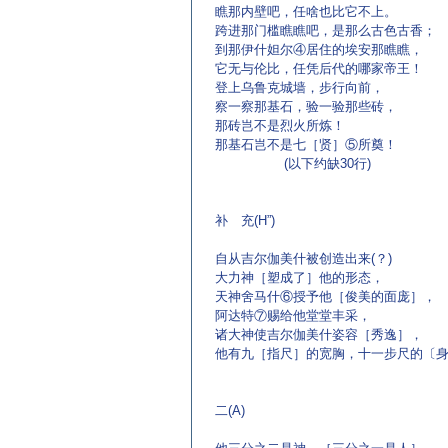
瞧那内壁吧，任啥也比它不上。
跨进那门槛瞧瞧吧，是那么古色古香；
到那伊什妲尔④居住的埃安那瞧瞧，
它无与伦比，任凭后代的哪家帝王！
登上乌鲁克城墙，步行向前，
察一察那基石，验一验那些砖，
那砖岂不是烈火所炼！
那基石岂不是七［贤］⑤所奠！
(以下约缺30行)
补 充(H”)
自从吉尔伽美什被创造出来(？)
大力神［塑成了］他的形态，
天神舍马什⑥授予他［俊美的面庞］，
阿达特⑦赐给他堂堂丰采，
诸大神使吉尔伽美什姿容［秀逸］，
他有九［指尺］的宽胸，十一步尺的〔
二(A)