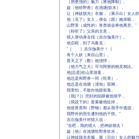
［用更强的］魅力［将他降制］。
趁〔他给野兽］在池塘(饮水］，
让［神妓脱光］衣服，［展示出］女人
他［见了］女人，便会［跟］她亲昵，
山野里（成性的）兽类就会将他离弃。”
［聆听了］父亲的主意，
猎人便动身去找［吉尔伽美什］。
他启程，到了乌鲁克：
“［ ］吉尔伽美什！［
有个人妖［来自山里］。
普天之下（数）他强悍，
［他力气之大］可与阿努的精灵相比。
他(总是)在山里游逛，
他总是和野兽一同［吃草］，
他总是在池塘［浸泡］双脚，
我害怕，不敢向他跟前靠。
［我(？)］挖好的陷阱被他填平，
［我设下的］套索被他扯掉，
他使兽类和［野物］都从我手中逃脱，
我野外的营生遭到他的干扰。”
吉尔伽美什对猎人说：
“去吧，我的猎人，把神妓领去！
趁［他］在池塘给野兽饮水，
让神妓脱光衣服，展［示出］女人的魅