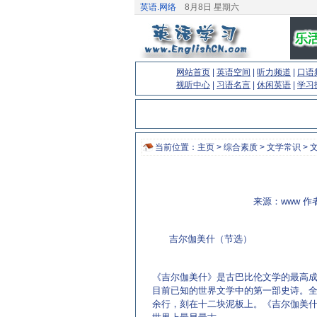
英语.网络
8月8日 星期六
网站首页
|
英语空间
|
听力频道
|
口语
视听中心
|
习语名言
|
休闲英语
|
学习
当前位置：
主页
>
综合素质
>
文学常识
> 
来源：www 作者
吉尔伽美什（节选）
(来源：专业英语学习网站 http://www.Engl
《吉尔伽美什》是古巴比伦文学的最高
目前已知的世界文学中的第一部史诗。全诗
余行，刻在十二块泥板上。《吉尔伽美