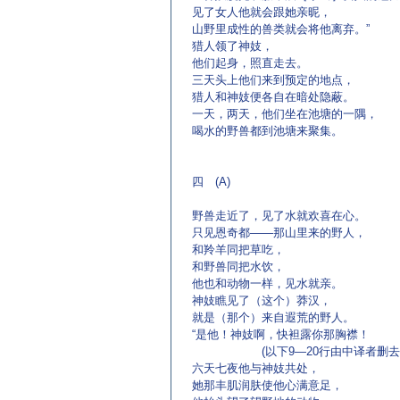
见了女人他就会跟她亲昵，
山野里成性的兽类就会将他离弃。”
猎人领了神妓，
他们起身，照直走去。
三天头上他们来到预定的地点，
猎人和神妓便各自在暗处隐蔽。
一天，两天，他们坐在池塘的一隅，
喝水的野兽都到池塘来聚集。
四 (A)
野兽走近了，见了水就欢喜在心。
只见恩奇都——那山里来的野人，
和羚羊同把草吃，
和野兽同把水饮，
他也和动物一样，见水就亲。
神妓瞧见了（这个）莽汉，
就是（那个）来自遐荒的野人。
“是他！神妓啊，快袒露你那胸襟！
(以下9—20行由中译者删去
六天七夜他与神妓共处，
她那丰肌润肤使他心满意足，