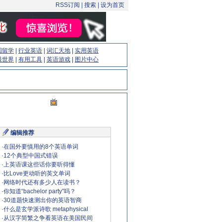
RSS订阅
|
搜索
|
设为首页
国留学
|
行业英语
|
词汇天地
|
实用英语
眼世界
|
有用工具
|
英语游戏
|
图片中心
编辑推荐
·
在国外要慎用的8个英语单词
·
12个典型中国式错误
·
上英语课这些话你要听得懂
·
比Love更动听的英文单词
·
网络时代还有多少人在读书？
·
你知道“bachelor party”吗？
·
30道题快速测出你的英语智商
·
什么是玄学派诗歌 metaphysical
·
从汉字简繁之争看英语在美国民间