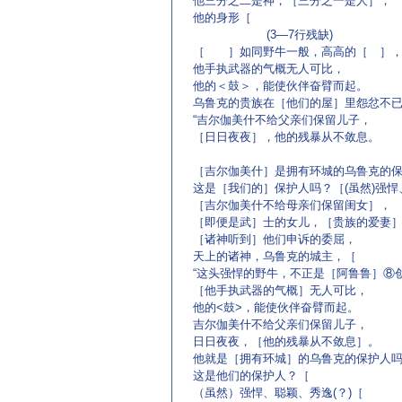
他三分之二是神，［三分之一是人］，
他的身形［
(3—7行残缺)
［ ］如同野牛一般，高高的［ ］
他手执武器的气概无人可比，
他的＜鼓＞，能使伙伴奋臂而起。
乌鲁克的贵族在［他们的屋］里怨忿不
“吉尔伽美什不给父亲们保留儿子，
［日日夜夜］，他的残暴从不敛息。
［吉尔伽美什］是拥有环城的乌鲁克的
这是［我们的］保护人吗？［(虽然)强
［吉尔伽美什不给母亲们保留闺女］，
［即便是武］士的女儿，［贵族的爱妻］
［诸神听到］他们申诉的委屈，
天上的诸神，乌鲁克的城主，［
“这头强悍的野牛，不正是［阿鲁鲁］⑧
［他手执武器的气概］无人可比，
他的<鼓>，能使伙伴奋臂而起。
吉尔伽美什不给父亲们保留儿子，
日日夜夜，［他的残暴从不敛息］。
他就是［拥有环城］的乌鲁克的保护人
这是他们的保护人？［
（虽然）强悍、聪颖、秀逸(？)［