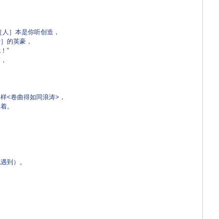
［人］本是你听创造，
什］的英豪，
！”
描，
，
样<卷曲得如同浪涛>，
衣着。
他遇到）。
。