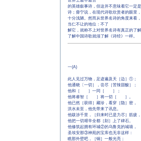
世界上最早最古
的英雄叙事诗，但这并不意味着它一定
诗；毋宁说，在现代诗歌欣赏者的眼里
十分浅陋。然而从世界名诗的角度来看
当仁不让的地位：不了
解它，就称不上对世界名诗有真正的了
了解中国诗歌就须了解《诗经》一样。
一(A)
此人见过万物，足迹遍及天［边］①；
他通晓〔一切］，尝尽［苦辣甜酸］；
他和［ ］一同［ ］；
他将睿智［ ］将一切［ ］。
他已然［获得］藏珍，看穿［隐］密，
洪水未至，他先带来了讯息。
他跋涉千里，［归来时已是力尽］筋疲
他把一切艰辛全都［刻］上了碑石。
他修筑起拥有环城②的乌鲁克的城墙，
圣埃安那③神苑的宝库也无非这样：
瞧那外壁吧，［铜］一般光亮；