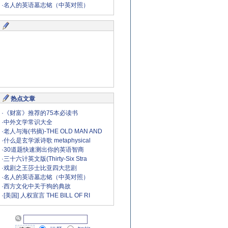
·
名人的英语墓志铭（中英对照）
热点文章
·
《财富》推荐的75本必读书
·
中外文学常识大全
·
老人与海(书摘)-THE OLD MAN AND
·
什么是玄学派诗歌 metaphysical
·
30道题快速测出你的英语智商
·
三十六计英文版(Thirty-Six Stra
·
戏剧之王莎士比亚四大悲剧
·
名人的英语墓志铭（中英对照）
·
西方文化中关于狗的典故
·
[美国] 人权宣言 THE BILL OF RI