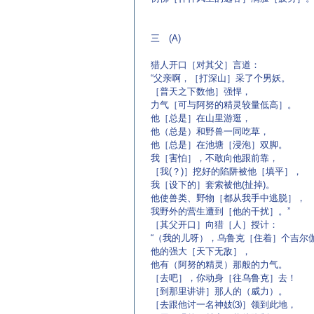
三 (A)
猎人开口［对其父］言道：
“父亲啊，［打深山］采了个男妖。
［普天之下数他］强悍，
力气［可与阿努的精灵较量低高］。
他［总是］在山里游逛，
他（总是）和野兽一同吃草，
他［总是］在池塘［浸泡］双脚。
我［害怕］，不敢向他跟前靠，
［我(？)］挖好的陷阱被他［填平］，
我［设下的］套索被他(扯掉)。
他使兽类、野物［都从我手中逃脱］，
我野外的营生遭到［他的干扰］。”
［其父开口］向猎［人］授计：
“（我的儿呀），乌鲁克［住着］个吉尔
他的强大［天下无敌］，
他有（阿努的精灵）那般的力气。
［去吧］，你动身［往乌鲁克］去！
［到那里讲讲］那人的（威力）。
［去跟他讨一名神妓⑶］领到此地，