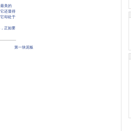
是最美的
，它还显得
，它却处于
解，正如要
第一块泥板
，