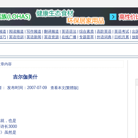
频道
|
阅读频道
|
写作频道
|
翻译频道
|
英语语法
|
综合素质
|
高阶英语
|
英语考试
|
出
技巧
|
英语培训
|
英语新闻
|
英语资源
|
在线广播
|
专题荟萃
|
外语词典
|
日积月累
|
放
文章内容
吉尔伽美什
： 发布时间：2007-07-09
查看本文[繁體版]
ishCN.com)
成就，也是
长3000
什》虽然是